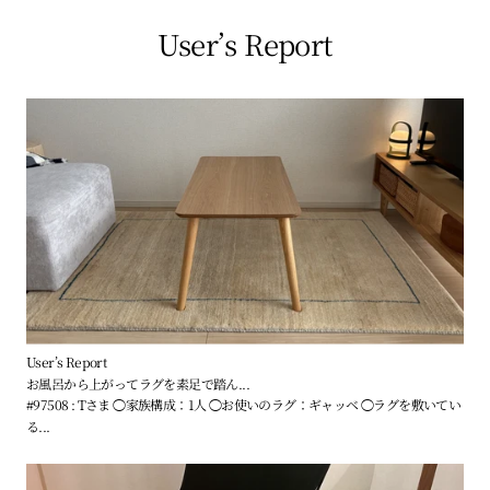
価
User’s Report
格
User’s Report
お風呂から上がってラグを素足で踏ん...
#97508 : Tさま ◯家族構成：1人 ◯お使いのラグ：ギャッベ ◯ラグを敷いてい
る...