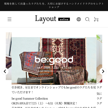
現地を旅して出逢ったラグたちを、大切にお届けするハンドメイドラグのセレクト
ンツに
ショップ
進む
カ
ー
ト
be:good Summer Collection
気になる
ます。
OKINAWA店で7/25（土） ～8/11（火祝）開催決定！
ラグをご
引き続き、8/11までオンラインショップでもbe:goodのラグたちを見
ラグとの
ていただけます！
ます。
気になる
be:good Summer Collection
ラグをご
OKINAWA店で7/25（土） ～8/11（火祝）開催決定！
ラグとの
引き続き、8/11までオンラインショップでもbe:goodのラグたちを見