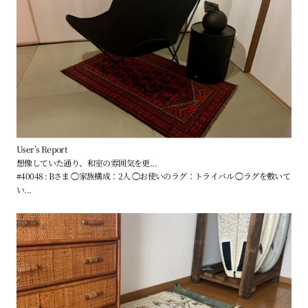
User’s Report
想像していた通り、和室の雰囲気を更...
#40048 : Bさま ◯家族構成：2人 ◯お使いのラグ：トライバル ◯ラグを敷いて
い...